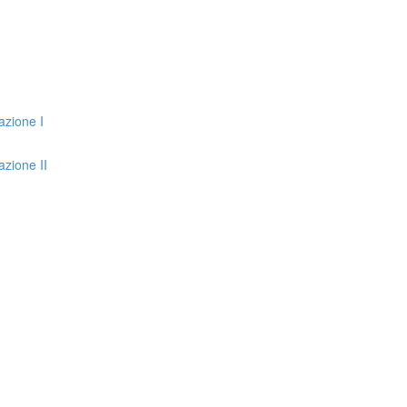
azione I
zione II