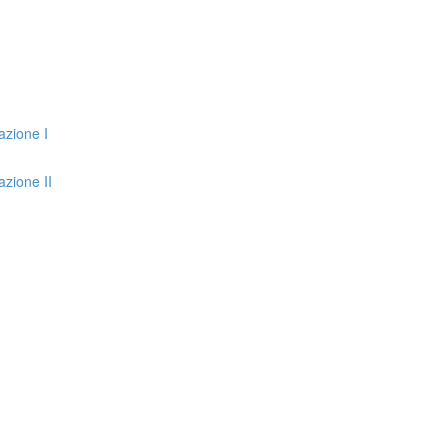
azione I
zione II